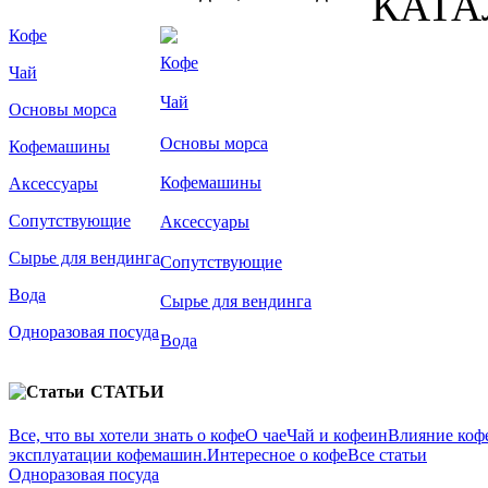
КАТА
Кофе
Кофе
Чай
Чай
Основы морса
Основы морса
Кофемашины
Кофемашины
Аксессуары
Сопутствующие
Аксессуары
Сырье для вендинга
Сопутствующие
Вода
Сырье для вендинга
Одноразовая посуда
Вода
СТАТЬИ
Все, что вы хотели знать о кофе
О чае
Чай и кофеин
Влияние кофе
эксплуатации кофемашин.
Интересное о кофе
Все статьи
Одноразовая посуда