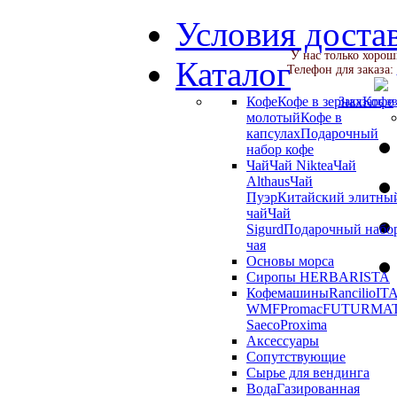
Условия доста
У нас только хорош
Каталог
Телефон для заказа:
Кофе
Кофе в зернах
Кофе
Заказать з
молотый
Кофе в
капсулах
Подарочный
набор кофе
Чай
Чай Niktea
Чай
Althaus
Чай
Пуэр
Китайский элитны
чай
Чай
Sigurd
Подарочный набо
чая
Основы морса
Сиропы HERBARISTA
Кофемашины
Rancilio
IT
WMF
Promac
FUTURMA
Saeco
Proxima
Аксессуары
Сопутствующие
Сырье для вендинга
Вода
Газированная